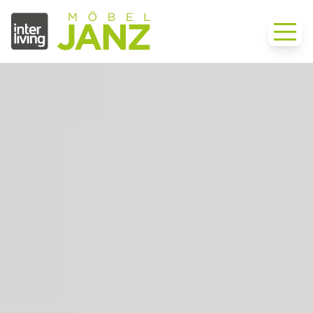
›
Möbel
›
Schlafzimmer
Startseite