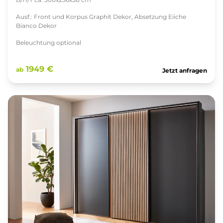
Ausf.: Front und Korpus Graphit Dekor, Absetzung Eiiche
Bianco Dekor
Beleuchtung optional
1949 €
ab
Jetzt anfragen