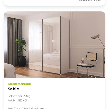
Kleiderschrank
Sabic
Schweber 2-trg.
Art.Nr. 5DKG
B/H/T ca. 270x223x68 cm